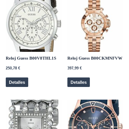
Reloj Guess B00V8THL1S
Reloj Guess B00CKMNFVW
250,78
€
397,99
€
Detalles
Detalles