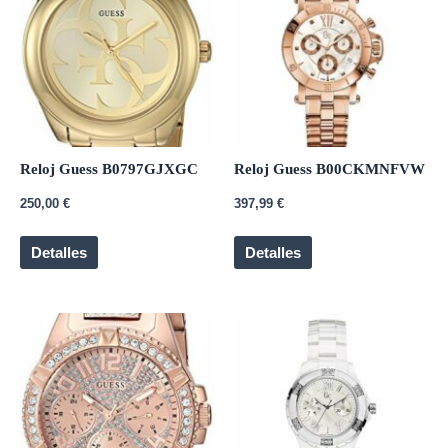
Reloj Guess B0797GJXGC
Reloj Guess B00CKMNFVW
250,00
€
397,99
€
Detalles
Detalles