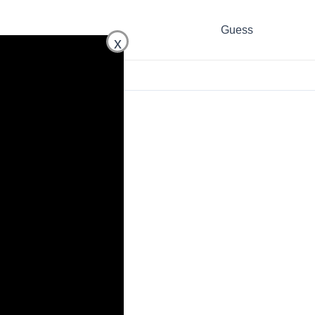
Guess
x
,
Relojes Guess
,