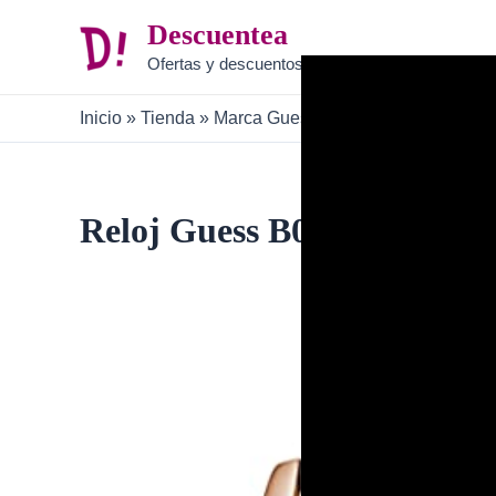
Ir
Descuentea
al
Ofertas y descuentos
contenido
Inicio
»
Tienda
»
Marca Guess
»
Reloj Guess B09Z
Reloj Guess B09Z9L92HH