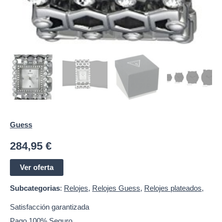
Guess
284,95
€
Ver oferta
Subcategorias
:
Relojes
,
Relojes Guess
,
Relojes plateados
,
Satisfacción garantizada
Pago 100% Seguro