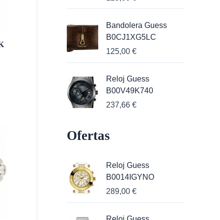
Bandolera Guess
B0CJ1XG5LC
K
125,00
€
Reloj Guess
B00V49K740
237,66
€
Ofertas
Reloj Guess
B0014IGYNO
289,00
€
Reloj Guess