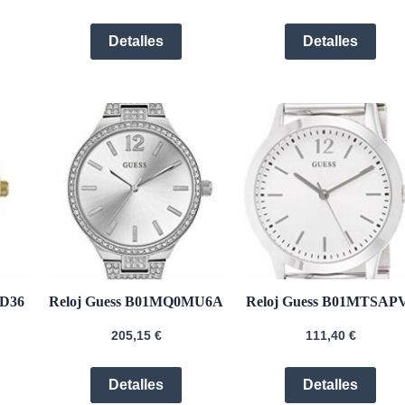
Detalles
Detalles
8D36
Reloj Guess B01MQ0MU6A
Reloj Guess B01MTSAP
205,15
€
111,40
€
Detalles
Detalles