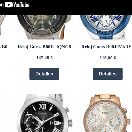
0VB0
Reloj Guess B00IUJQNG8
Reloj Guess B00J9VK3Y
147,45
€
115,00
€
Detalles
Detalles