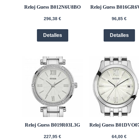
Reloj Guess B012N6U8BO
Reloj Guess B016GR
296,38
€
96,85
€
Detalles
Detalles
Reloj Guess B019R03L3G
Reloj Guess B01DVO
227,95
€
64,00
€