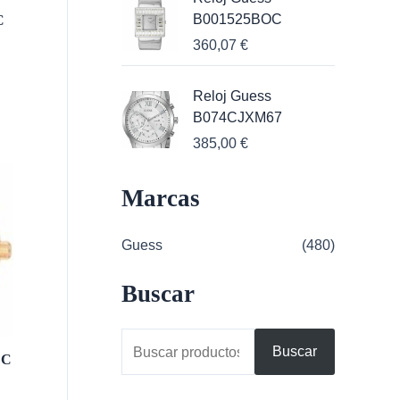
B001525BOC
C
360,07
€
Reloj Guess
B074CJXM67
385,00
€
Marcas
Guess
(480)
Buscar
B
Buscar
LC
u
s