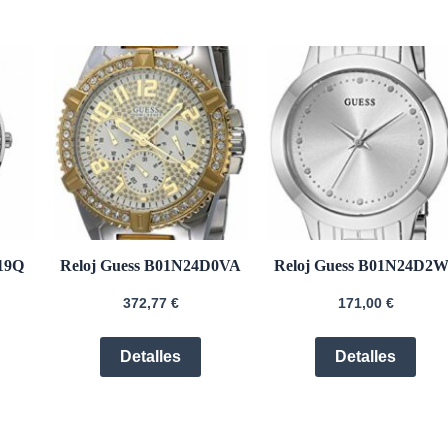
19Q
Reloj Guess B01N24D0VA
Reloj Guess B01N24D2
372,77
€
171,00
€
Detalles
Detalles