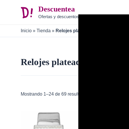
Ir
Descuentea
al
Ofertas y descuentos
contenido
Inicio
»
Tienda
»
Relojes plateados
Relojes plateados
Mostrando 1–24 de 69 resultados