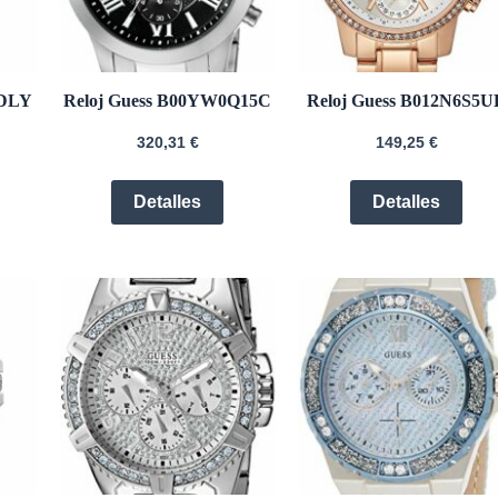
1DLY
Reloj Guess B00YW0Q15C
Reloj Guess B012N6S5U
320,31
€
149,25
€
Detalles
Detalles