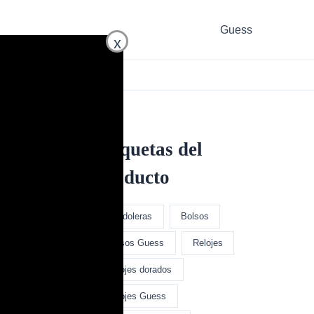
Guess
x
Etiquetas del
producto
Bandoleras
Bolsos
Bolsos Guess
Relojes
Relojes dorados
Relojes Guess