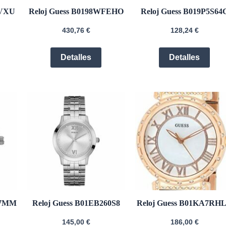
6VXU
Reloj Guess B0198WFEHO
Reloj Guess B019P5S64
430,76
€
128,24
€
Detalles
Detalles
07MM
Reloj Guess B01EB260S8
Reloj Guess B01KA7RH
145,00
€
186,00
€