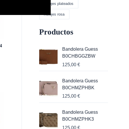
Relojes plateados
Relojes rosa
Productos
4
Bandolera Guess
B0CHBGGZBW
125,00
€
Bandolera Guess
B0CHMZPHBK
125,00
€
Bandolera Guess
B0CHMZPHK3
125,00
€