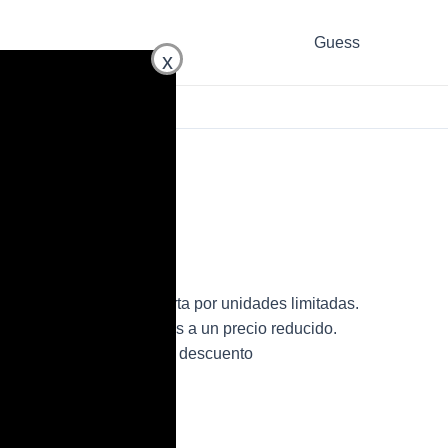
Guess
x
2TVM de mujer en oferta por unidades limitadas.
 bolso de la marca Guess a un precio reducido.
6S2TVM para mujer con descuento