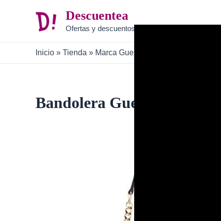
Ir
Descuentea
al
Ofertas y descuentos
contenido
Inicio
»
Tienda
»
Marca Guess
»
Bandolera Guess
Bandolera Guess B0BN6S