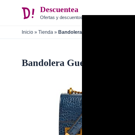
Ir
Descuentea
al
Ofertas y descuentos
contenido
Inicio
»
Tienda
»
Bandolera Guess B09TVPQZH9
Bandolera Guess B09TVP