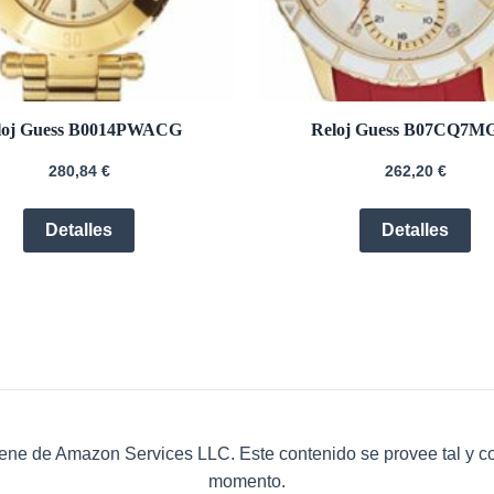
loj Guess B0014PWACG
Reloj Guess B07CQ7M
280,84
€
262,20
€
Detalles
Detalles
ene de Amazon Services LLC. Este contenido se provee tal y c
momento.