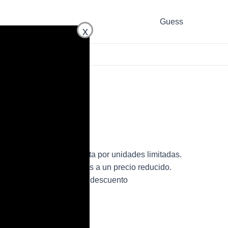
Guess
x
QZH9 de mujer en oferta por unidades limitadas.
 bolso de la marca Guess a un precio reducido.
VPQZH9 para mujer con descuento