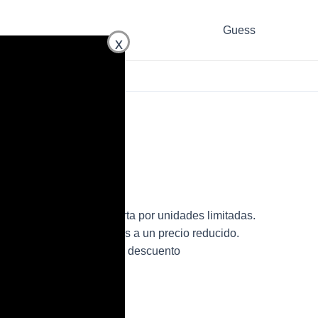
Guess
x
5MQ3 de mujer en oferta por unidades limitadas.
 bolso de la marca Guess a un precio reducido.
XC5MQ3 para mujer con descuento