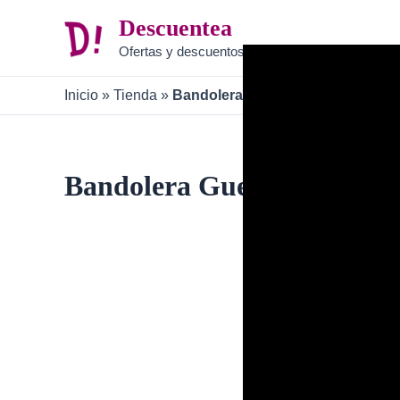
Ir
Descuentea
al
Ofertas y descuentos
contenido
Inicio
»
Tienda
»
Bandolera Guess B0C6XC5MQ3
Bandolera Guess B0C6X