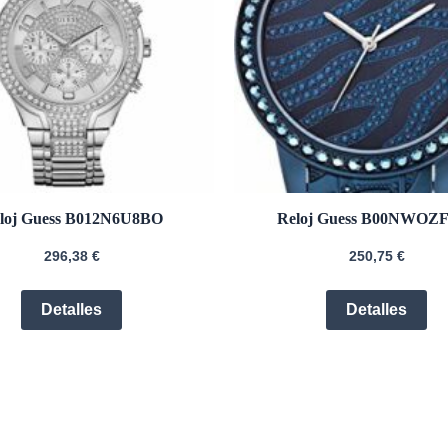
loj Guess B012N6U8BO
Reloj Guess B00NWO
296,38
€
250,75
€
Detalles
Detalles