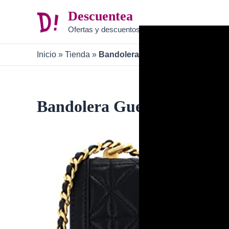
Ir
Descuentea
al
Ofertas y descuentos
contenido
Inicio
»
Tienda
»
Bandolera Guess B0C6ZNC1LS
Bandolera Guess B0C6ZN