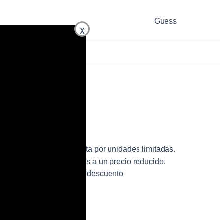
Guess
x
C1LS de mujer en oferta por unidades limitadas.
 bolso de la marca Guess a un precio reducido.
ZNC1LS para mujer con descuento