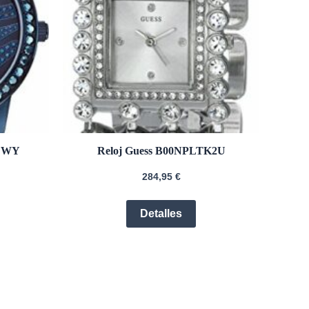
ZFWY
Reloj Guess B00NPLTK2U
284,95
€
Detalles