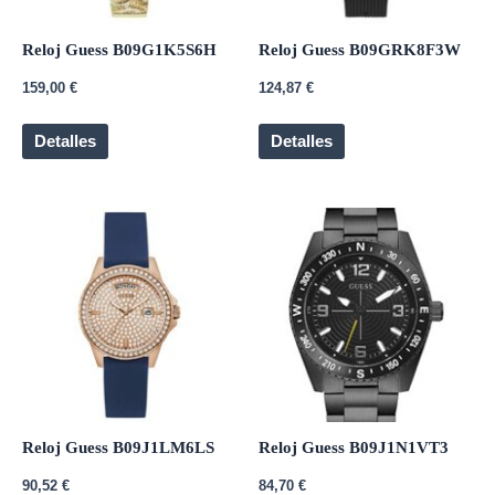
Reloj Guess B09G1K5S6H
Reloj Guess B09GRK8F3W
159,00
€
124,87
€
Detalles
Detalles
Reloj Guess B09J1LM6LS
Reloj Guess B09J1N1VT3
90,52
€
84,70
€