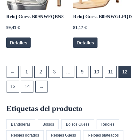
Reloj Guess B09NWFQBN8
Reloj Guess B09NWGLPQD
99,41
€
81,17
€
Detalles
Detalles
←
1
2
3
…
9
10
11
12
13
14
→
Etiquetas del producto
Bandoleras
Bolsos
Bolsos Guess
Relojes
Relojes dorados
Relojes Guess
Relojes plateados