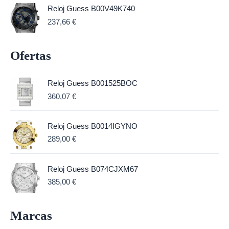
Reloj Guess B00V49K740
237,66
€
Ofertas
Reloj Guess B001525BOC
360,07
€
Reloj Guess B0014IGYNO
289,00
€
Reloj Guess B074CJXM67
385,00
€
Marcas