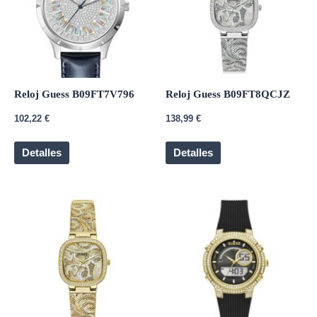
Reloj Guess B09FT7V796
Reloj Guess B09FT8QCJZ
102,22
€
138,99
€
Detalles
Detalles