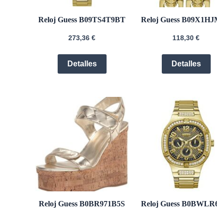
Reloj Guess B09TS4T9BT
Reloj Guess B09X1H
273,36
€
118,30
€
Detalles
Detalles
Reloj Guess B0BR971B5S
Reloj Guess B0BWLR