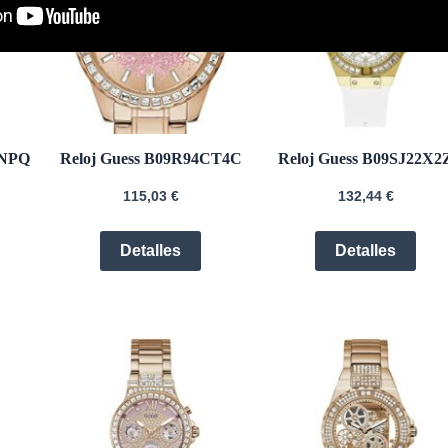
ZNPQ
Reloj Guess B09R94CT4C
Reloj Guess B09SJ22X2
115,03
€
132,44
€
Detalles
Detalles