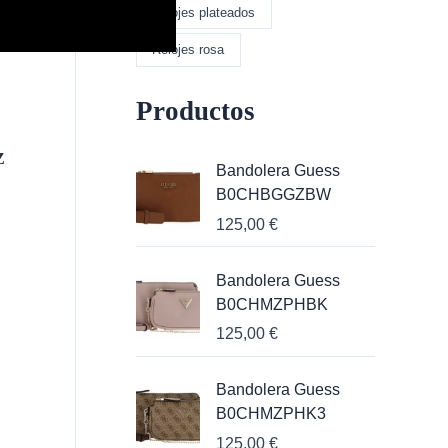
Relojes plateados
Relojes rosa
Productos
Z
Bandolera Guess
B0CHBGGZBW
125,00
€
Bandolera Guess
B0CHMZPHBK
125,00
€
Bandolera Guess
B0CHMZPHK3
125,00
€