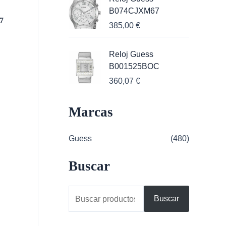
B074CJXM67
7
385,00
€
Reloj Guess
B001525BOC
360,07
€
Marcas
Guess
(480)
Buscar
B
Buscar
u
s