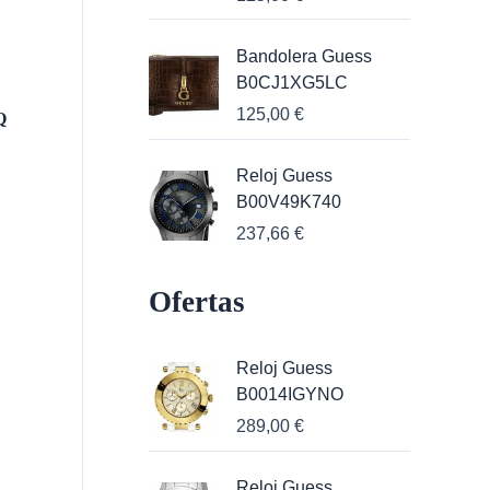
Bandolera Guess
B0CJ1XG5LC
125,00
€
Q
Reloj Guess
B00V49K740
237,66
€
Ofertas
Reloj Guess
B0014IGYNO
289,00
€
Reloj Guess