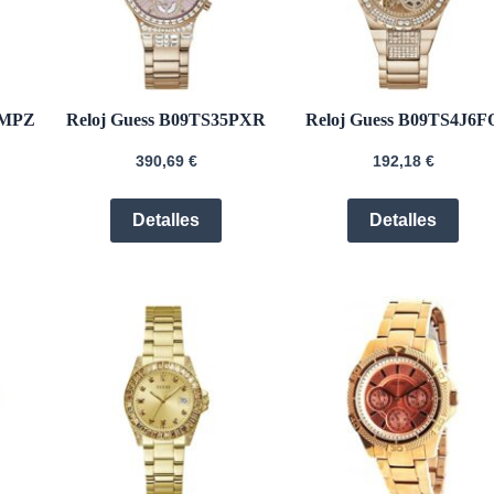
FMPZ
Reloj Guess B09TS35PXR
Reloj Guess B09TS4J6F
390,69
€
192,18
€
Detalles
Detalles