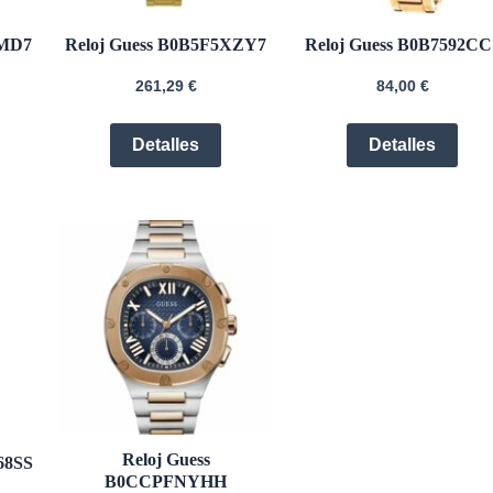
JMD7
Reloj Guess B0B5F5XZY7
Reloj Guess B0B7592CC
261,29
€
84,00
€
Detalles
Detalles
Reloj Guess
68SS
B0CCPFNYHH