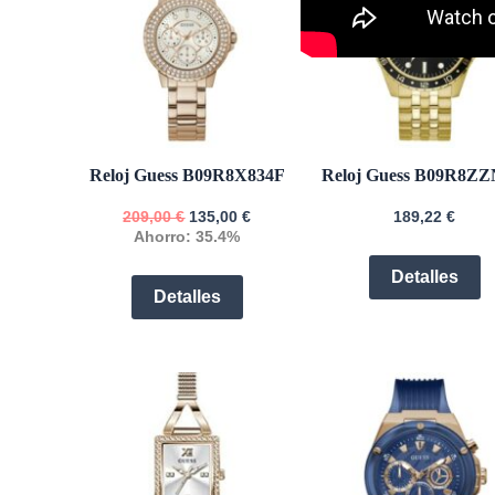
Reloj Guess B09R8X834F
Reloj Guess B09R8Z
209,00
€
135,00
€
189,22
€
Ahorro: 35.4%
Detalles
Detalles