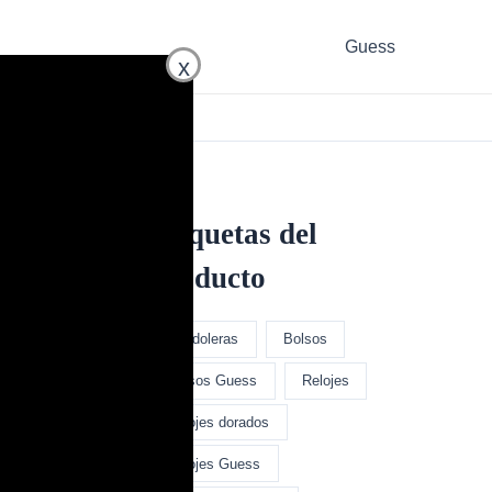
Guess
x
Etiquetas del
producto
Bandoleras
Bolsos
Bolsos Guess
Relojes
Relojes dorados
Relojes Guess