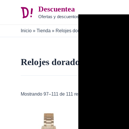
Ir
Descuentea
al
Ofertas y descuentos
contenido
Inicio
»
Tienda
»
Relojes dorados
»
Página 5
Relojes dorados
Mostrando 97–111 de 111 resultados