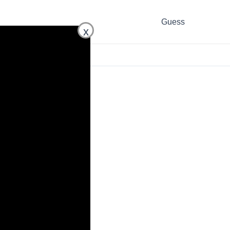
Guess
x
,
Relojes Guess
,