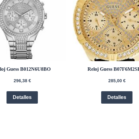
loj Guess B012N6U8BO
Reloj Guess B07F6M2
296,38
€
285,00
€
Detalles
Detalles