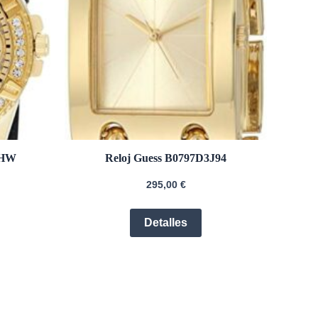
SHW
Reloj Guess B0797D3J94
295,00
€
Detalles