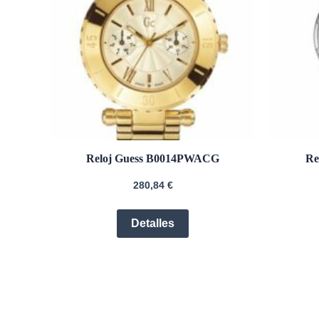
Reloj Guess B0014PWACG
Re
280,84
€
Detalles