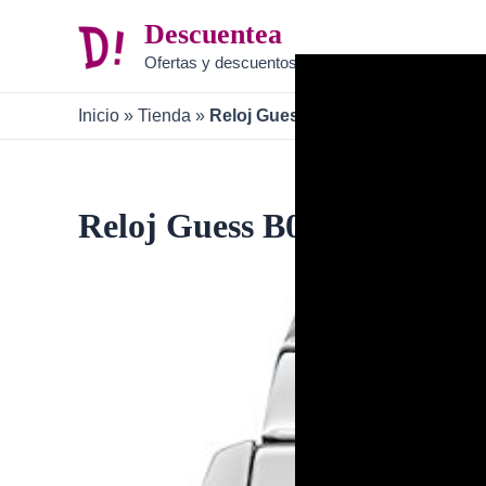
Ir
Descuentea
al
Ofertas y descuentos
contenido
Inicio
»
Tienda
»
Reloj Guess B00NPLTLGA
Reloj Guess B00NPLTLGA