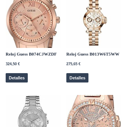
Reloj Guess B074CJWZDF
Reloj Guess B013W6T5WW
324,50
€
275,65
€
Detalles
Detalles