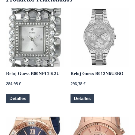
Reloj Guess B00NPLTK2U
Reloj Guess B012N6U8BO
284,95
€
296,38
€
Detalles
Detalles