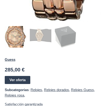
Guess
285,00
€
Ver oferta
Subcategorias
:
Relojes
,
Relojes dorados
,
Relojes Guess
,
Relojes rosa
,
Satisfacción garantizada