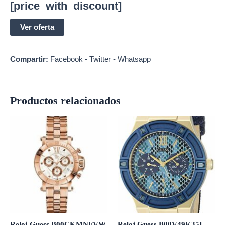
[price_with_discount]
Ver oferta
Compartir:
Facebook
-
Twitter
-
Whatsapp
Productos relacionados
Reloj Guess B00CKMNFVW
Reloj Guess B00V49K35I