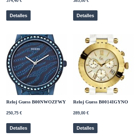
374,40
€
385,00
€
Detalles
Detalles
Reloj Guess B00NWOZFWY
Reloj Guess B0014IGYNO
250,75
€
289,00
€
Detalles
Detalles