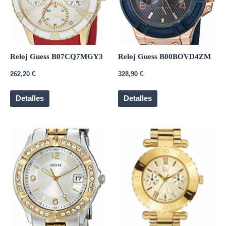
Reloj Guess B07CQ7MGY3
Reloj Guess B00BOVD4ZM
262,20
€
328,90
€
Detalles
Detalles