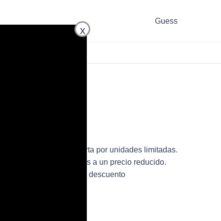
Guess
x
K6PN de mujer en oferta por unidades limitadas.
 bolso de la marca Guess a un precio reducido.
XCK6PN para mujer con descuento