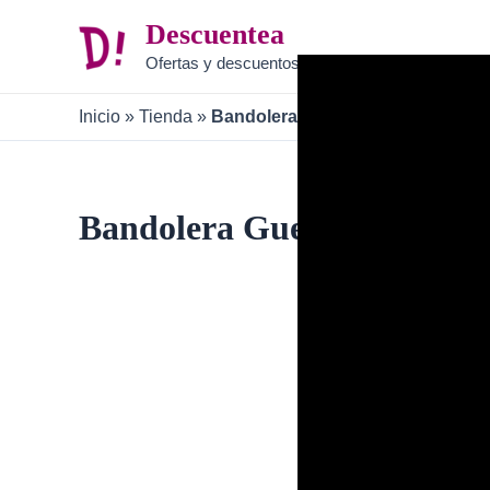
Ir
Descuentea
al
Ofertas y descuentos
contenido
Inicio
»
Tienda
»
Bandolera Guess B0C6XCK6PN
Bandolera Guess B0C6X